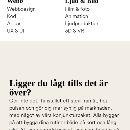
Webb
Ljud & Bild
Webbdesign
Film & foto
Kod
Animation
Appar
Ljudproduktion
UX & UI
3D & VR
Ligger du lågt tills det är
över?
Gör inte det. Ta istället ett steg framåt, höj
pulsen och gör dig mer synlig på marknaden,
med något av våra konjunkturpaket. Alla bygger
på att bygga dina rutiner både på kort och lång
sikt. Att vara beredd oavsett vad som händer på